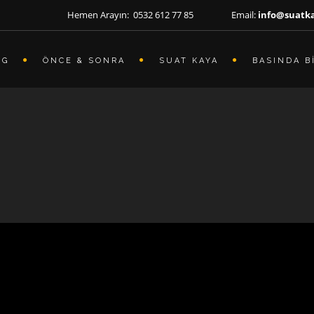
Hemen Arayın: 0532 612 77 85 Email:
info@suatk
OG
ÖNCE & SONRA
SUAT KAYA
BASINDA B