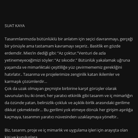
SUAT KAYA
Tasarımlarımızda bütünlüklü bir anlatım için seçici davranmayı, gerçeği
bir yönüyle ama tastamam kavramayı seçeriz.. Basitlik en gözde
erdemdir. Mies’in dediği gibi: “Az çoktur.”Venturi de azla
yetinemeyeceğimizi söyler: “Az sıkıcıdır.” Bütünlük yakalamak uğruna
yaşamda ve mimarlıktaki çeşitliliğe yüz çevirmememiz gerekliğini
hatırlatır.. Tasarıma ve projelerimize zenginlik katan ikilemler ve
karmaşık çözümlerdir…
Çok da uzak olmayan geçmişte birbirine karşıt görüşler olarak
savunulan bu iki öneri, her yaratıcı etkinlik gibi tasarım ve iç mimarlığın
da özünde yatan, belirsizlik-çokluk ve açıklık-birlik arasındaki gerilime
dikkat çekmektedir… Bu gerilimi yok etmeye dönük her girişim aşırılığa
kaçmaya, tasarımın yaratıcı nüvesinden uzaklaşmaya yöneltir..
Biz, tasarım, proje ve iç mimarlık ve uygulama işleri için arayışta olan
kişi ve kuruluşlara