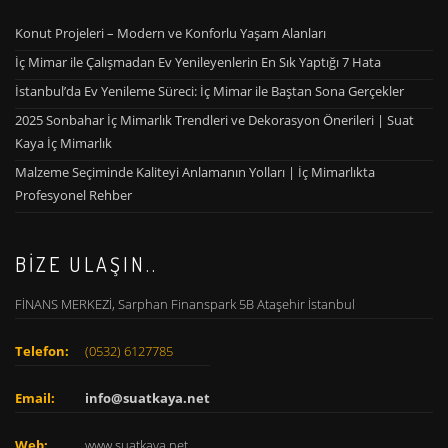
Konut Projeleri – Modern ve Konforlu Yaşam Alanları
İç Mimar ile Çalışmadan Ev Yenileyenlerin En Sık Yaptığı 7 Hata
İstanbul’da Ev Yenileme Süreci: İç Mimar ile Baştan Sona Gerçekler
2025 Sonbahar İç Mimarlık Trendleri ve Dekorasyon Önerileri | Suat
Kaya İç Mimarlık
Malzeme Seçiminde Kaliteyi Anlamanın Yolları | İç Mimarlıkta
Profesyonel Rehber
BİZE ULAŞIN..
FİNANS MERKEZİ, Sarphan Finanspark 5B Ataşehir İstanbul
Telefon:
(0532) 6127785
Email:
info@suatkaya.net
Web:
www.suatkaya.net