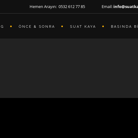
Hemen Arayın: 0532 612 77 85 Email:
info@suatk
OG
ÖNCE & SONRA
SUAT KAYA
BASINDA B