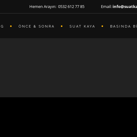
Hemen Arayın: 0532 612 77 85 Email:
info@suatk
OG
ÖNCE & SONRA
SUAT KAYA
BASINDA B