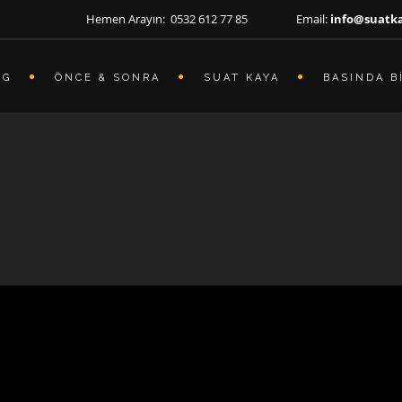
Hemen Arayın: 0532 612 77 85 Email:
info@suatk
OG
ÖNCE & SONRA
SUAT KAYA
BASINDA B