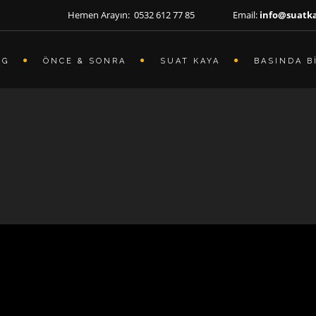
Hemen Arayın: 0532 612 77 85 Email:
info@suatk
OG
ÖNCE & SONRA
SUAT KAYA
BASINDA B